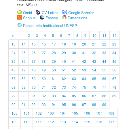
title: MS-3.1
Orcid
CV Lattes
Google Scholar
Scopus
Fapesp
Dimensions
Repositório Institucional UNESP
«
1
2
3
4
5
6
7
8
9
10
11
12
13
14
15
16
17
18
19
20
21
22
23
24
25
26
27
28
29
30
31
32
33
34
35
36
37
38
39
40
41
42
43
44
45
46
47
48
49
50
51
52
53
54
55
56
57
58
59
60
61
62
63
64
65
66
67
68
69
70
71
72
73
74
75
76
77
78
79
80
81
82
83
84
85
86
87
88
89
90
91
92
93
94
95
96
97
98
99
100
101
102
103
104
105
106
107
108
109
110
111
112
113
114
115
116
117