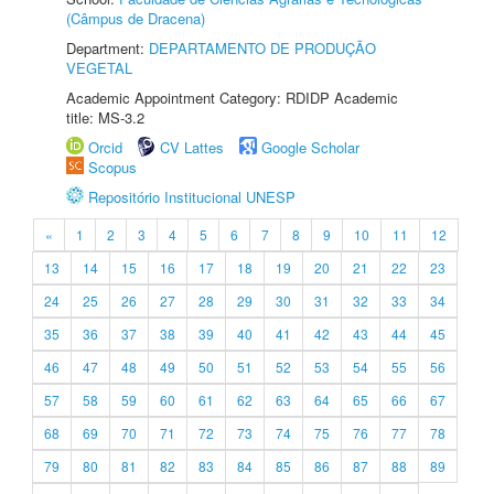
(Câmpus de Dracena)
Department:
DEPARTAMENTO DE PRODUÇÃO
VEGETAL
Academic Appointment Category: RDIDP Academic
title: MS-3.2
Orcid
CV Lattes
Google Scholar
Scopus
Repositório Institucional UNESP
«
1
2
3
4
5
6
7
8
9
10
11
12
13
14
15
16
17
18
19
20
21
22
23
24
25
26
27
28
29
30
31
32
33
34
35
36
37
38
39
40
41
42
43
44
45
46
47
48
49
50
51
52
53
54
55
56
57
58
59
60
61
62
63
64
65
66
67
68
69
70
71
72
73
74
75
76
77
78
79
80
81
82
83
84
85
86
87
88
89