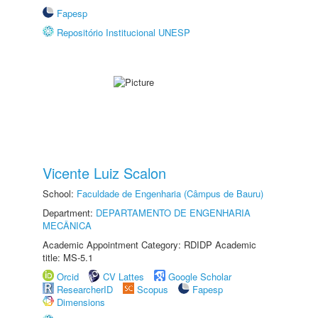
Fapesp
Repositório Institucional UNESP
Vicente Luiz Scalon
School:
Faculdade de Engenharia (Câmpus de Bauru)
Department:
DEPARTAMENTO DE ENGENHARIA
MECÂNICA
Academic Appointment Category: RDIDP Academic
title: MS-5.1
Orcid
CV Lattes
Google Scholar
ResearcherID
Scopus
Fapesp
Dimensions