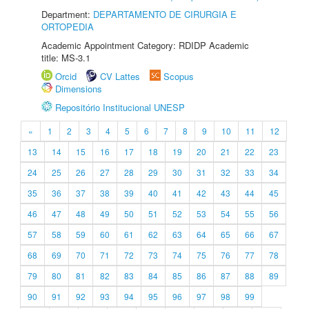
Department:
DEPARTAMENTO DE CIRURGIA E
ORTOPEDIA
Academic Appointment Category: RDIDP Academic
title: MS-3.1
Orcid
CV Lattes
Scopus
Dimensions
Repositório Institucional UNESP
«
1
2
3
4
5
6
7
8
9
10
11
12
13
14
15
16
17
18
19
20
21
22
23
24
25
26
27
28
29
30
31
32
33
34
35
36
37
38
39
40
41
42
43
44
45
46
47
48
49
50
51
52
53
54
55
56
57
58
59
60
61
62
63
64
65
66
67
68
69
70
71
72
73
74
75
76
77
78
79
80
81
82
83
84
85
86
87
88
89
90
91
92
93
94
95
96
97
98
99