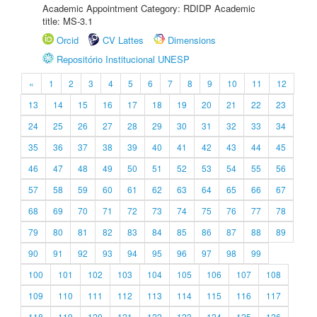
Academic Appointment Category: RDIDP Academic
title: MS-3.1
Orcid
CV Lattes
Dimensions
Repositório Institucional UNESP
«
1
2
3
4
5
6
7
8
9
10
11
12
13
14
15
16
17
18
19
20
21
22
23
24
25
26
27
28
29
30
31
32
33
34
35
36
37
38
39
40
41
42
43
44
45
46
47
48
49
50
51
52
53
54
55
56
57
58
59
60
61
62
63
64
65
66
67
68
69
70
71
72
73
74
75
76
77
78
79
80
81
82
83
84
85
86
87
88
89
90
91
92
93
94
95
96
97
98
99
100
101
102
103
104
105
106
107
108
109
110
111
112
113
114
115
116
117
118
119
120
121
122
123
124
125
126