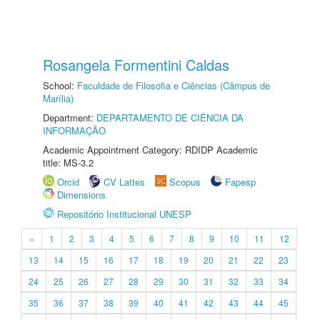
Rosangela Formentini Caldas
School:
Faculdade de Filosofia e Ciências (Câmpus de
Marília)
Department:
DEPARTAMENTO DE CIÊNCIA DA
INFORMAÇÃO
Academic Appointment Category: RDIDP Academic
title: MS-3.2
Orcid
CV Lattes
Scopus
Fapesp
Dimensions
Repositório Institucional UNESP
«
1
2
3
4
5
6
7
8
9
10
11
12
13
14
15
16
17
18
19
20
21
22
23
24
25
26
27
28
29
30
31
32
33
34
35
36
37
38
39
40
41
42
43
44
45