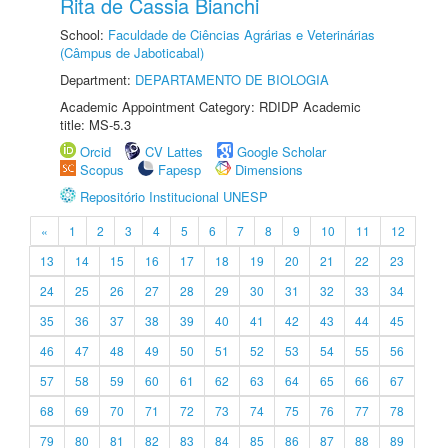
Rita de Cassia Bianchi
School:
Faculdade de Ciências Agrárias e Veterinárias
(Câmpus de Jaboticabal)
Department:
DEPARTAMENTO DE BIOLOGIA
Academic Appointment Category: RDIDP Academic
title: MS-5.3
Orcid
CV Lattes
Google Scholar
Scopus
Fapesp
Dimensions
Repositório Institucional UNESP
«
1
2
3
4
5
6
7
8
9
10
11
12
13
14
15
16
17
18
19
20
21
22
23
24
25
26
27
28
29
30
31
32
33
34
35
36
37
38
39
40
41
42
43
44
45
46
47
48
49
50
51
52
53
54
55
56
57
58
59
60
61
62
63
64
65
66
67
68
69
70
71
72
73
74
75
76
77
78
79
80
81
82
83
84
85
86
87
88
89