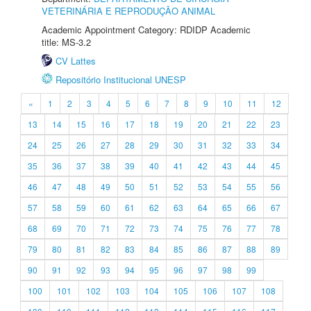
VETERINÁRIA E REPRODUÇÃO ANIMAL
Academic Appointment Category: RDIDP Academic
title: MS-3.2
CV Lattes
Repositório Institucional UNESP
«
1
2
3
4
5
6
7
8
9
10
11
12
13
14
15
16
17
18
19
20
21
22
23
24
25
26
27
28
29
30
31
32
33
34
35
36
37
38
39
40
41
42
43
44
45
46
47
48
49
50
51
52
53
54
55
56
57
58
59
60
61
62
63
64
65
66
67
68
69
70
71
72
73
74
75
76
77
78
79
80
81
82
83
84
85
86
87
88
89
90
91
92
93
94
95
96
97
98
99
100
101
102
103
104
105
106
107
108