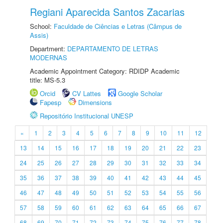
Regiani Aparecida Santos Zacarias
School:
Faculdade de Ciências e Letras (Câmpus de
Assis)
Department:
DEPARTAMENTO DE LETRAS
MODERNAS
Academic Appointment Category: RDIDP Academic
title: MS-5.3
Orcid
CV Lattes
Google Scholar
Fapesp
Dimensions
Repositório Institucional UNESP
«
1
2
3
4
5
6
7
8
9
10
11
12
13
14
15
16
17
18
19
20
21
22
23
24
25
26
27
28
29
30
31
32
33
34
35
36
37
38
39
40
41
42
43
44
45
46
47
48
49
50
51
52
53
54
55
56
57
58
59
60
61
62
63
64
65
66
67
68
69
70
71
72
73
74
75
76
77
78