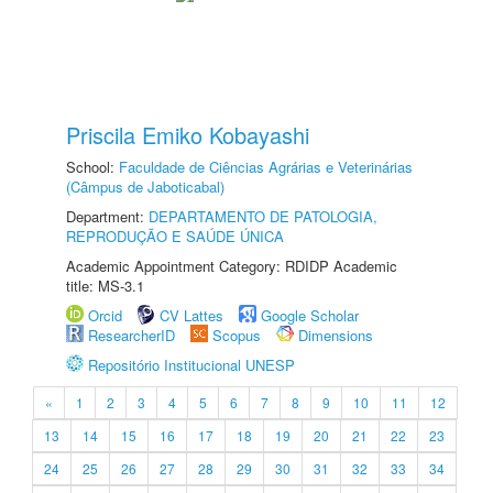
Priscila Emiko Kobayashi
School:
Faculdade de Ciências Agrárias e Veterinárias
(Câmpus de Jaboticabal)
Department:
DEPARTAMENTO DE PATOLOGIA,
REPRODUÇÃO E SAÚDE ÚNICA
Academic Appointment Category: RDIDP Academic
title: MS-3.1
Orcid
CV Lattes
Google Scholar
ResearcherID
Scopus
Dimensions
Repositório Institucional UNESP
«
1
2
3
4
5
6
7
8
9
10
11
12
13
14
15
16
17
18
19
20
21
22
23
24
25
26
27
28
29
30
31
32
33
34