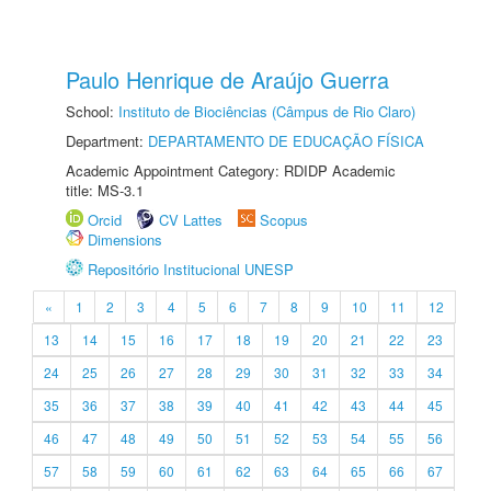
Paulo Henrique de Araújo Guerra
School:
Instituto de Biociências (Câmpus de Rio Claro)
Department:
DEPARTAMENTO DE EDUCAÇÃO FÍSICA
Academic Appointment Category: RDIDP Academic
title: MS-3.1
Orcid
CV Lattes
Scopus
Dimensions
Repositório Institucional UNESP
«
1
2
3
4
5
6
7
8
9
10
11
12
13
14
15
16
17
18
19
20
21
22
23
24
25
26
27
28
29
30
31
32
33
34
35
36
37
38
39
40
41
42
43
44
45
46
47
48
49
50
51
52
53
54
55
56
57
58
59
60
61
62
63
64
65
66
67