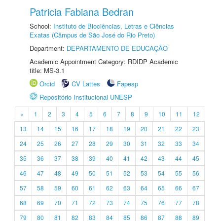
Patricia Fabiana Bedran
School:
Instituto de Biociências, Letras e Ciências
Exatas (Câmpus de São José do Rio Preto)
Department:
DEPARTAMENTO DE EDUCAÇÃO
Academic Appointment Category: RDIDP Academic
title: MS-3.1
Orcid
CV Lattes
Fapesp
Repositório Institucional UNESP
«
1
2
3
4
5
6
7
8
9
10
11
12
13
14
15
16
17
18
19
20
21
22
23
24
25
26
27
28
29
30
31
32
33
34
35
36
37
38
39
40
41
42
43
44
45
46
47
48
49
50
51
52
53
54
55
56
57
58
59
60
61
62
63
64
65
66
67
68
69
70
71
72
73
74
75
76
77
78
79
80
81
82
83
84
85
86
87
88
89