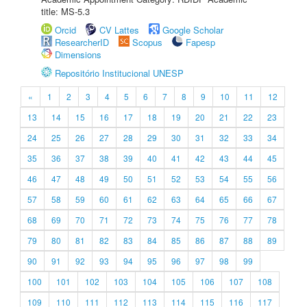
title: MS-5.3
Orcid
CV Lattes
Google Scholar
ResearcherID
Scopus
Fapesp
Dimensions
Repositório Institucional UNESP
«
1
2
3
4
5
6
7
8
9
10
11
12
13
14
15
16
17
18
19
20
21
22
23
24
25
26
27
28
29
30
31
32
33
34
35
36
37
38
39
40
41
42
43
44
45
46
47
48
49
50
51
52
53
54
55
56
57
58
59
60
61
62
63
64
65
66
67
68
69
70
71
72
73
74
75
76
77
78
79
80
81
82
83
84
85
86
87
88
89
90
91
92
93
94
95
96
97
98
99
100
101
102
103
104
105
106
107
108
109
110
111
112
113
114
115
116
117