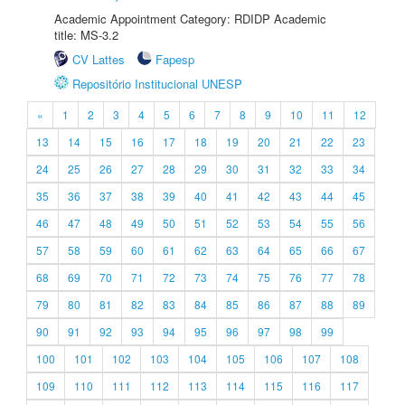
Academic Appointment Category: RDIDP Academic
title: MS-3.2
CV Lattes
Fapesp
Repositório Institucional UNESP
«
1
2
3
4
5
6
7
8
9
10
11
12
13
14
15
16
17
18
19
20
21
22
23
24
25
26
27
28
29
30
31
32
33
34
35
36
37
38
39
40
41
42
43
44
45
46
47
48
49
50
51
52
53
54
55
56
57
58
59
60
61
62
63
64
65
66
67
68
69
70
71
72
73
74
75
76
77
78
79
80
81
82
83
84
85
86
87
88
89
90
91
92
93
94
95
96
97
98
99
100
101
102
103
104
105
106
107
108
109
110
111
112
113
114
115
116
117