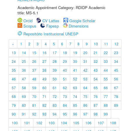
Academic Appointment Category: RDIDP Academic
title: MS-5.1
Orcid
CV Lattes
Google Scholar
Scopus
Fapesp
Dimensions
Repositório Institucional UNESP
«
1
2
3
4
5
6
7
8
9
10
11
12
13
14
15
16
17
18
19
20
21
22
23
24
25
26
27
28
29
30
31
32
33
34
35
36
37
38
39
40
41
42
43
44
45
46
47
48
49
50
51
52
53
54
55
56
57
58
59
60
61
62
63
64
65
66
67
68
69
70
71
72
73
74
75
76
77
78
79
80
81
82
83
84
85
86
87
88
89
90
91
92
93
94
95
96
97
98
99
100
101
102
103
104
105
106
107
108