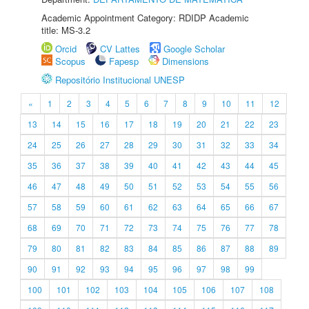
Academic Appointment Category: RDIDP Academic
title: MS-3.2
Orcid
CV Lattes
Google Scholar
Scopus
Fapesp
Dimensions
Repositório Institucional UNESP
«
1
2
3
4
5
6
7
8
9
10
11
12
13
14
15
16
17
18
19
20
21
22
23
24
25
26
27
28
29
30
31
32
33
34
35
36
37
38
39
40
41
42
43
44
45
46
47
48
49
50
51
52
53
54
55
56
57
58
59
60
61
62
63
64
65
66
67
68
69
70
71
72
73
74
75
76
77
78
79
80
81
82
83
84
85
86
87
88
89
90
91
92
93
94
95
96
97
98
99
100
101
102
103
104
105
106
107
108