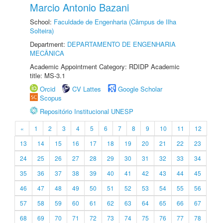
Marcio Antonio Bazani
School:
Faculdade de Engenharia (Câmpus de Ilha
Solteira)
Department:
DEPARTAMENTO DE ENGENHARIA
MECÂNICA
Academic Appointment Category: RDIDP Academic
title: MS-3.1
Orcid
CV Lattes
Google Scholar
Scopus
Repositório Institucional UNESP
«
1
2
3
4
5
6
7
8
9
10
11
12
13
14
15
16
17
18
19
20
21
22
23
24
25
26
27
28
29
30
31
32
33
34
35
36
37
38
39
40
41
42
43
44
45
46
47
48
49
50
51
52
53
54
55
56
57
58
59
60
61
62
63
64
65
66
67
68
69
70
71
72
73
74
75
76
77
78