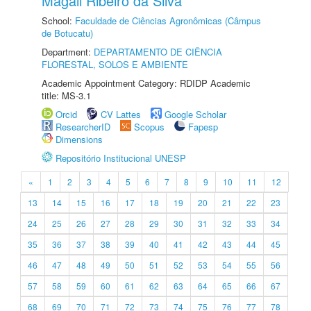
Magali Ribeiro da Silva
School:
Faculdade de Ciências Agronômicas (Câmpus
de Botucatu)
Department:
DEPARTAMENTO DE CIÊNCIA
FLORESTAL, SOLOS E AMBIENTE
Academic Appointment Category: RDIDP Academic
title: MS-3.1
Orcid
CV Lattes
Google Scholar
ResearcherID
Scopus
Fapesp
Dimensions
Repositório Institucional UNESP
«
1
2
3
4
5
6
7
8
9
10
11
12
13
14
15
16
17
18
19
20
21
22
23
24
25
26
27
28
29
30
31
32
33
34
35
36
37
38
39
40
41
42
43
44
45
46
47
48
49
50
51
52
53
54
55
56
57
58
59
60
61
62
63
64
65
66
67
68
69
70
71
72
73
74
75
76
77
78