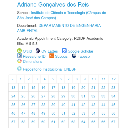
Adriano Gonçalves dos Reis
School:
Instituto de Ciência e Tecnologia (Câmpus de
São José dos Campos)
Department:
DEPARTAMENTO DE ENGENHARIA
AMBIENTAL
Academic Appointment Category: RDIDP Academic
title: MS-5.3
Orcid
CV Lattes
Google Scholar
ResearcherID
Scopus
Fapesp
Dimensions
Repositório Institucional UNESP
«
1
2
3
4
5
6
7
8
9
10
11
12
13
14
15
16
17
18
19
20
21
22
23
24
25
26
27
28
29
30
31
32
33
34
35
36
37
38
39
40
41
42
43
44
45
46
47
48
49
50
51
52
53
54
55
56
57
58
59
60
61
62
63
64
65
66
67