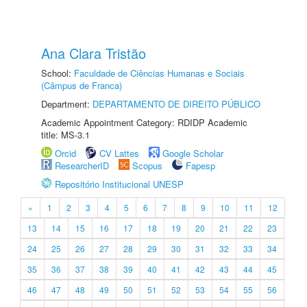
Ana Clara Tristão
School:
Faculdade de Ciências Humanas e Sociais
(Câmpus de Franca)
Department:
DEPARTAMENTO DE DIREITO PÚBLICO
Academic Appointment Category: RDIDP Academic
title: MS-3.1
Orcid
CV Lattes
Google Scholar
ResearcherID
Scopus
Fapesp
Repositório Institucional UNESP
«
1
2
3
4
5
6
7
8
9
10
11
12
13
14
15
16
17
18
19
20
21
22
23
24
25
26
27
28
29
30
31
32
33
34
35
36
37
38
39
40
41
42
43
44
45
46
47
48
49
50
51
52
53
54
55
56