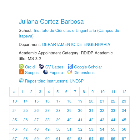
Juliana Cortez Barbosa
School:
Instituto de Ciências e Engenharia (Câmpus de
Itapeva)
Department:
DEPARTAMENTO DE ENGENHARIA
Academic Appointment Category: RDIDP Academic
title: MS-3.2
Orcid
CV Lattes
Google Scholar
Scopus
Fapesp
Dimensions
Repositório Institucional UNESP
«
1
2
3
4
5
6
7
8
9
10
11
12
13
14
15
16
17
18
19
20
21
22
23
24
25
26
27
28
29
30
31
32
33
34
35
36
37
38
39
40
41
42
43
44
45
46
47
48
49
50
51
52
53
54
55
56
57
58
59
60
61
62
63
64
65
66
67