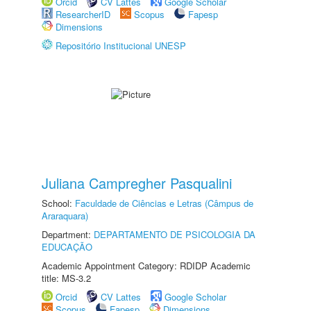
Orcid
CV Lattes
Google Scholar
ResearcherID
Scopus
Fapesp
Dimensions
Repositório Institucional UNESP
Juliana Campregher Pasqualini
School:
Faculdade de Ciências e Letras (Câmpus de
Araraquara)
Department:
DEPARTAMENTO DE PSICOLOGIA DA
EDUCAÇÃO
Academic Appointment Category: RDIDP Academic
title: MS-3.2
Orcid
CV Lattes
Google Scholar
Scopus
Fapesp
Dimensions