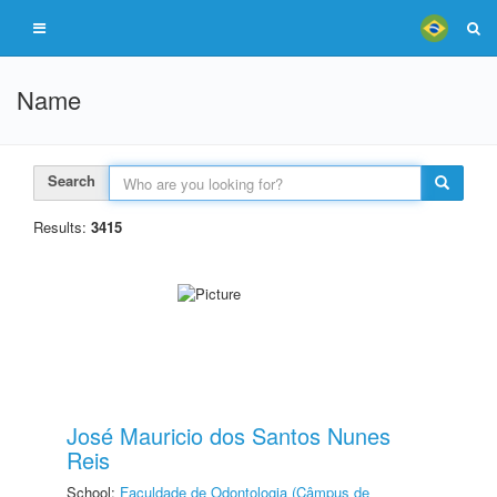
Name
Search
Results:
3415
José Mauricio dos Santos Nunes
Reis
School:
Faculdade de Odontologia (Câmpus de