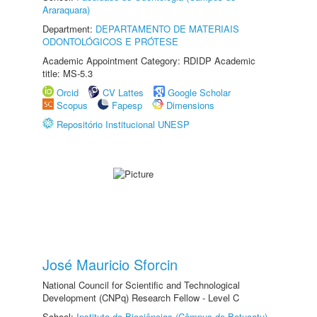
Araraquara)
Department:
DEPARTAMENTO DE MATERIAIS
ODONTOLÓGICOS E PRÓTESE
Academic Appointment Category: RDIDP Academic
title: MS-5.3
Orcid
CV Lattes
Google Scholar
Scopus
Fapesp
Dimensions
Repositório Institucional UNESP
José Mauricio Sforcin
National Council for Scientific and Technological
Development (CNPq) Research Fellow - Level C
School:
Instituto de Biociências (Câmpus de Botucatu)