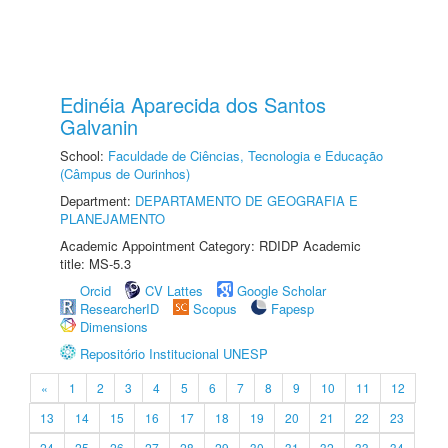
Edinéia Aparecida dos Santos
Galvanin
School:
Faculdade de Ciências, Tecnologia e Educação
(Câmpus de Ourinhos)
Department:
DEPARTAMENTO DE GEOGRAFIA E
PLANEJAMENTO
Academic Appointment Category: RDIDP Academic
title: MS-5.3
Orcid
CV Lattes
Google Scholar
ResearcherID
Scopus
Fapesp
Dimensions
Repositório Institucional UNESP
«
1
2
3
4
5
6
7
8
9
10
11
12
13
14
15
16
17
18
19
20
21
22
23
24
25
26
27
28
29
30
31
32
33
34