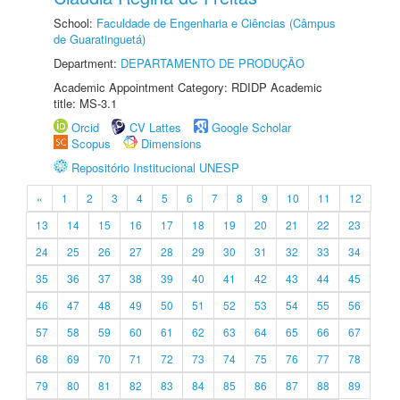
School:
Faculdade de Engenharia e Ciências (Câmpus
de Guaratinguetá)
Department:
DEPARTAMENTO DE PRODUÇÃO
Academic Appointment Category: RDIDP Academic
title: MS-3.1
Orcid
CV Lattes
Google Scholar
Scopus
Dimensions
Repositório Institucional UNESP
«
1
2
3
4
5
6
7
8
9
10
11
12
13
14
15
16
17
18
19
20
21
22
23
24
25
26
27
28
29
30
31
32
33
34
35
36
37
38
39
40
41
42
43
44
45
46
47
48
49
50
51
52
53
54
55
56
57
58
59
60
61
62
63
64
65
66
67
68
69
70
71
72
73
74
75
76
77
78
79
80
81
82
83
84
85
86
87
88
89