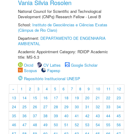
Vania Silvia Rosolen
National Council for Scientific and Technological
Development (CNPq) Research Fellow - Level B
School:
Instituto de Geociências e Ciências Exatas
(Câmpus de Rio Claro)
Department:
DEPARTAMENTO DE ENGENHARIA
AMBIENTAL
Academic Appointment Category: RDIDP Academic
title: MS-5.3
Orcid
CV Lattes
Google Scholar
Scopus
Fapesp
Repositório Institucional UNESP
«
1
2
3
4
5
6
7
8
9
10
11
12
13
14
15
16
17
18
19
20
21
22
23
24
25
26
27
28
29
30
31
32
33
34
35
36
37
38
39
40
41
42
43
44
45
46
47
48
49
50
51
52
53
54
55
56
57
58
59
60
61
62
63
64
65
66
67