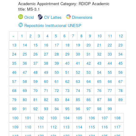
Academic Appointment Category: RDIDP Academic
title: MS-3.1
Orcid
CV Lattes
Dimensions
Repositório Institucional UNESP
«
1
2
3
4
5
6
7
8
9
10
11
12
13
14
15
16
17
18
19
20
21
22
23
24
25
26
27
28
29
30
31
32
33
34
35
36
37
38
39
40
41
42
43
44
45
46
47
48
49
50
51
52
53
54
55
56
57
58
59
60
61
62
63
64
65
66
67
68
69
70
71
72
73
74
75
76
77
78
79
80
81
82
83
84
85
86
87
88
89
90
91
92
93
94
95
96
97
98
99
100
101
102
103
104
105
106
107
108
109
110
111
112
113
114
115
116
117
118
119
120
121
122
123
124
125
126