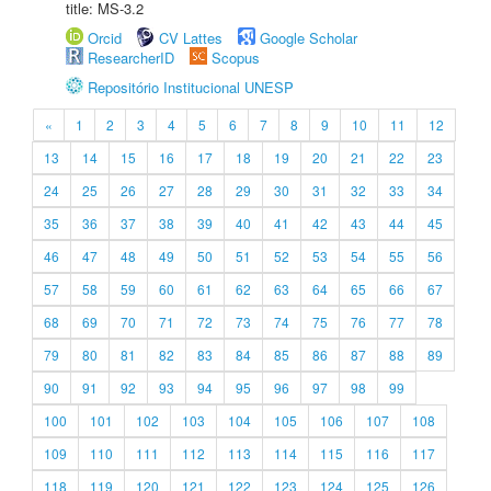
title: MS-3.2
Orcid
CV Lattes
Google Scholar
ResearcherID
Scopus
Repositório Institucional UNESP
«
1
2
3
4
5
6
7
8
9
10
11
12
13
14
15
16
17
18
19
20
21
22
23
24
25
26
27
28
29
30
31
32
33
34
35
36
37
38
39
40
41
42
43
44
45
46
47
48
49
50
51
52
53
54
55
56
57
58
59
60
61
62
63
64
65
66
67
68
69
70
71
72
73
74
75
76
77
78
79
80
81
82
83
84
85
86
87
88
89
90
91
92
93
94
95
96
97
98
99
100
101
102
103
104
105
106
107
108
109
110
111
112
113
114
115
116
117
118
119
120
121
122
123
124
125
126