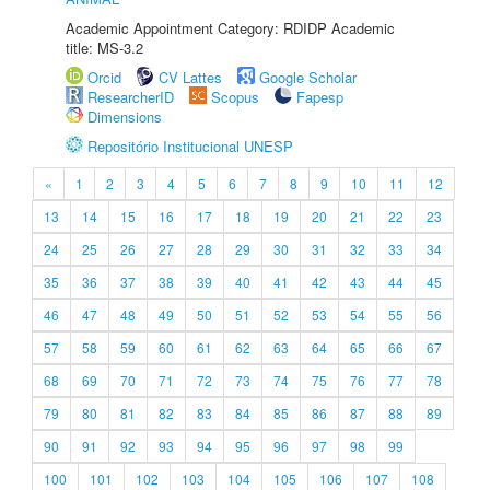
Academic Appointment Category: RDIDP Academic
title: MS-3.2
Orcid
CV Lattes
Google Scholar
ResearcherID
Scopus
Fapesp
Dimensions
Repositório Institucional UNESP
«
1
2
3
4
5
6
7
8
9
10
11
12
13
14
15
16
17
18
19
20
21
22
23
24
25
26
27
28
29
30
31
32
33
34
35
36
37
38
39
40
41
42
43
44
45
46
47
48
49
50
51
52
53
54
55
56
57
58
59
60
61
62
63
64
65
66
67
68
69
70
71
72
73
74
75
76
77
78
79
80
81
82
83
84
85
86
87
88
89
90
91
92
93
94
95
96
97
98
99
100
101
102
103
104
105
106
107
108