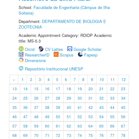
School:
Faculdade de Engenharia (Câmpus de Ilha
Solteira)
Department:
DEPARTAMENTO DE BIOLOGIA E
ZOOTECNIA
Academic Appointment Category: RDIDP Academic
title: MS-5.3
Orcid
CV Lattes
Google Scholar
ResearcherID
Scopus
Fapesp
Dimensions
Repositório Institucional UNESP
«
1
2
3
4
5
6
7
8
9
10
11
12
13
14
15
16
17
18
19
20
21
22
23
24
25
26
27
28
29
30
31
32
33
34
35
36
37
38
39
40
41
42
43
44
45
46
47
48
49
50
51
52
53
54
55
56
57
58
59
60
61
62
63
64
65
66
67
68
69
70
71
72
73
74
75
76
77
78