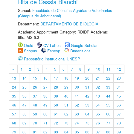
Rita de Cassia Bianchi
School:
Faculdade de Ciências Agrárias e Veterinárias
(Câmpus de Jaboticabal)
Department:
DEPARTAMENTO DE BIOLOGIA
Academic Appointment Category: RDIDP Academic
title: MS-5.3
Orcid
CV Lattes
Google Scholar
Scopus
Fapesp
Dimensions
Repositório Institucional UNESP
«
1
2
3
4
5
6
7
8
9
10
11
12
13
14
15
16
17
18
19
20
21
22
23
24
25
26
27
28
29
30
31
32
33
34
35
36
37
38
39
40
41
42
43
44
45
46
47
48
49
50
51
52
53
54
55
56
57
58
59
60
61
62
63
64
65
66
67
68
69
70
71
72
73
74
75
76
77
78
79
80
81
82
83
84
85
86
87
88
89