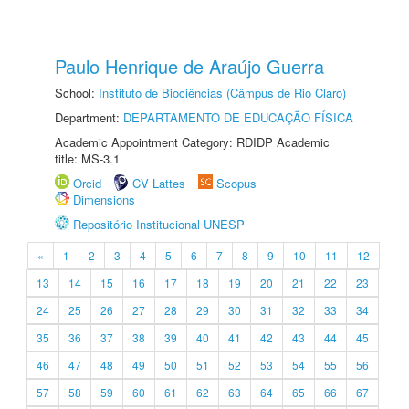
Paulo Henrique de Araújo Guerra
School:
Instituto de Biociências (Câmpus de Rio Claro)
Department:
DEPARTAMENTO DE EDUCAÇÃO FÍSICA
Academic Appointment Category: RDIDP Academic
title: MS-3.1
Orcid
CV Lattes
Scopus
Dimensions
Repositório Institucional UNESP
«
1
2
3
4
5
6
7
8
9
10
11
12
13
14
15
16
17
18
19
20
21
22
23
24
25
26
27
28
29
30
31
32
33
34
35
36
37
38
39
40
41
42
43
44
45
46
47
48
49
50
51
52
53
54
55
56
57
58
59
60
61
62
63
64
65
66
67