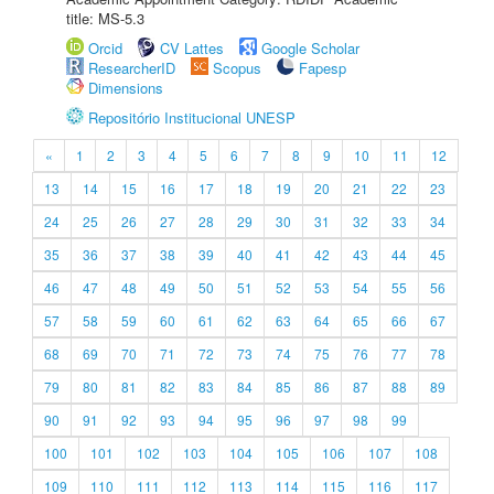
title: MS-5.3
Orcid
CV Lattes
Google Scholar
ResearcherID
Scopus
Fapesp
Dimensions
Repositório Institucional UNESP
«
1
2
3
4
5
6
7
8
9
10
11
12
13
14
15
16
17
18
19
20
21
22
23
24
25
26
27
28
29
30
31
32
33
34
35
36
37
38
39
40
41
42
43
44
45
46
47
48
49
50
51
52
53
54
55
56
57
58
59
60
61
62
63
64
65
66
67
68
69
70
71
72
73
74
75
76
77
78
79
80
81
82
83
84
85
86
87
88
89
90
91
92
93
94
95
96
97
98
99
100
101
102
103
104
105
106
107
108
109
110
111
112
113
114
115
116
117