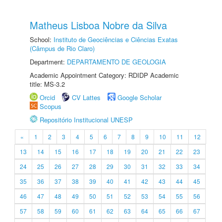
Matheus Lisboa Nobre da Silva
School:
Instituto de Geociências e Ciências Exatas
(Câmpus de Rio Claro)
Department:
DEPARTAMENTO DE GEOLOGIA
Academic Appointment Category: RDIDP Academic
title: MS-3.2
Orcid
CV Lattes
Google Scholar
Scopus
Repositório Institucional UNESP
«
1
2
3
4
5
6
7
8
9
10
11
12
13
14
15
16
17
18
19
20
21
22
23
24
25
26
27
28
29
30
31
32
33
34
35
36
37
38
39
40
41
42
43
44
45
46
47
48
49
50
51
52
53
54
55
56
57
58
59
60
61
62
63
64
65
66
67