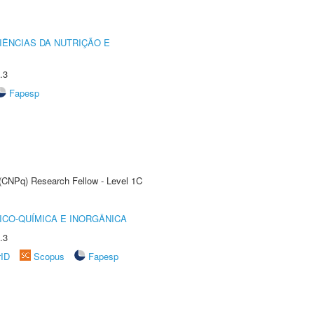
IÊNCIAS DA NUTRIÇÃO E
.3
Fapesp
 (CNPq) Research Fellow - Level 1C
ICO-QUÍMICA E INORGÂNICA
.3
rID
Scopus
Fapesp