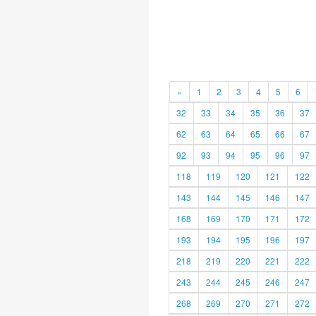
«
1
2
3
4
5
6
32
33
34
35
36
37
62
63
64
65
66
67
92
93
94
95
96
97
118
119
120
121
122
143
144
145
146
147
168
169
170
171
172
193
194
195
196
197
218
219
220
221
222
243
244
245
246
247
268
269
270
271
272