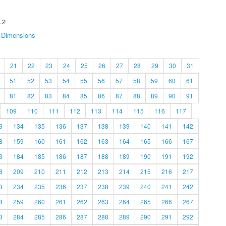
.2
Dimensions
21
22
23
24
25
26
27
28
29
30
31
51
52
53
54
55
56
57
58
59
60
61
81
82
83
84
85
86
87
88
89
90
91
109
110
111
112
113
114
115
116
117
3
134
135
136
137
138
139
140
141
142
8
159
160
161
162
163
164
165
166
167
3
184
185
186
187
188
189
190
191
192
8
209
210
211
212
213
214
215
216
217
3
234
235
236
237
238
239
240
241
242
8
259
260
261
262
263
264
265
266
267
3
284
285
286
287
288
289
290
291
292