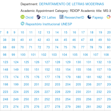
Department:
DEPARTAMENTO DE LETRAS MODERNAS
Academic Appointment Category: RDIDP Academic title: MS-3
Orcid
CV Lattes
ResearcherID
Fapesp
Repositório Institucional UNESP
7
8
9
10
11
12
13
14
15
16
17
18
19
20
38
39
40
41
42
43
44
45
46
47
48
49
50
68
69
70
71
72
73
74
75
76
77
78
79
80
98
99
100
101
102
103
104
105
106
107
108
123
124
125
126
127
128
129
130
131
132
13
148
149
150
151
152
153
154
155
156
157
15
173
174
175
176
177
178
179
180
181
182
18
198
199
200
201
202
203
204
205
206
207
20
223
224
225
226
227
228
229
230
231
232
23
248
249
250
251
252
253
254
255
256
257
25
273
274
275
276
277
278
279
280
281
282
28