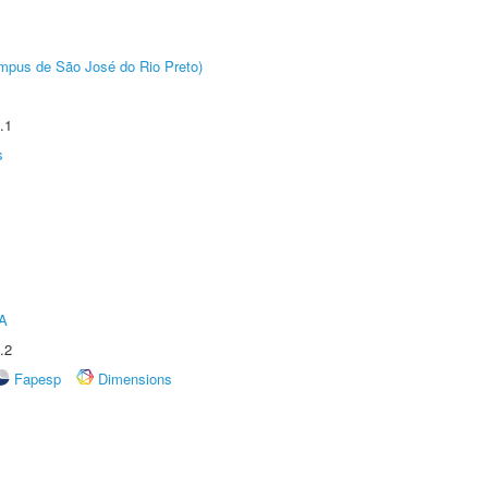
Câmpus de São José do Rio Preto)
.1
s
A
.2
Fapesp
Dimensions