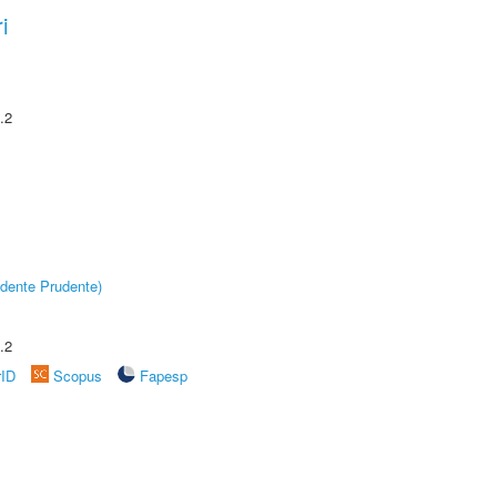
i
.2
dente Prudente)
.2
rID
Scopus
Fapesp