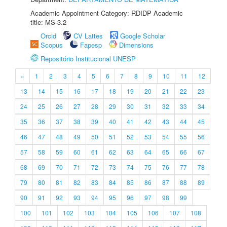
Academic Appointment Category: RDIDP Academic
title: MS-3.2
Orcid
CV Lattes
Google Scholar
Scopus
Fapesp
Dimensions
Repositório Institucional UNESP
«
1
2
3
4
5
6
7
8
9
10
11
12
13
14
15
16
17
18
19
20
21
22
23
24
25
26
27
28
29
30
31
32
33
34
35
36
37
38
39
40
41
42
43
44
45
46
47
48
49
50
51
52
53
54
55
56
57
58
59
60
61
62
63
64
65
66
67
68
69
70
71
72
73
74
75
76
77
78
79
80
81
82
83
84
85
86
87
88
89
90
91
92
93
94
95
96
97
98
99
100
101
102
103
104
105
106
107
108