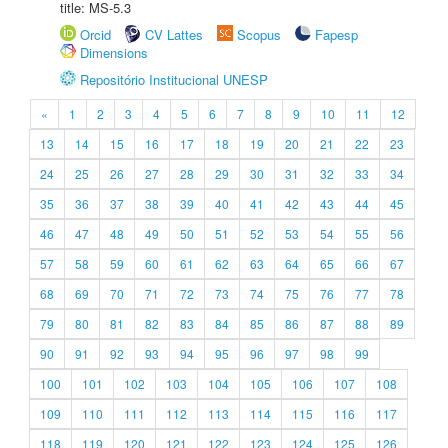
title: MS-5.3
Orcid
CV Lattes
Scopus
Fapesp
Dimensions
Repositório Institucional UNESP
«
1
2
3
4
5
6
7
8
9
10
11
12
13
14
15
16
17
18
19
20
21
22
23
24
25
26
27
28
29
30
31
32
33
34
35
36
37
38
39
40
41
42
43
44
45
46
47
48
49
50
51
52
53
54
55
56
57
58
59
60
61
62
63
64
65
66
67
68
69
70
71
72
73
74
75
76
77
78
79
80
81
82
83
84
85
86
87
88
89
90
91
92
93
94
95
96
97
98
99
100
101
102
103
104
105
106
107
108
109
110
111
112
113
114
115
116
117
118
119
120
121
122
123
124
125
126