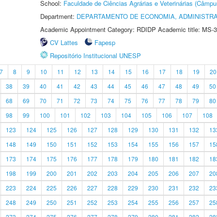
School:
Faculdade de Ciências Agrárias e Veterinárias (Câmpu
Department:
DEPARTAMENTO DE ECONOMIA, ADMINISTR
Academic Appointment Category: RDIDP Academic title: MS-3
CV Lattes
Fapesp
Repositório Institucional UNESP
7
8
9
10
11
12
13
14
15
16
17
18
19
20
38
39
40
41
42
43
44
45
46
47
48
49
50
68
69
70
71
72
73
74
75
76
77
78
79
80
98
99
100
101
102
103
104
105
106
107
108
123
124
125
126
127
128
129
130
131
132
13
148
149
150
151
152
153
154
155
156
157
15
173
174
175
176
177
178
179
180
181
182
18
198
199
200
201
202
203
204
205
206
207
20
223
224
225
226
227
228
229
230
231
232
23
248
249
250
251
252
253
254
255
256
257
25
273
274
275
276
277
278
279
280
281
282
28