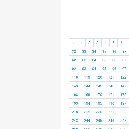
«
1
2
3
4
5
6
32
33
34
35
36
37
62
63
64
65
66
67
92
93
94
95
96
97
118
119
120
121
122
143
144
145
146
147
168
169
170
171
172
193
194
195
196
197
218
219
220
221
222
243
244
245
246
247
268
269
270
271
272