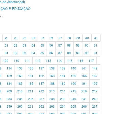
s de Jaboticabal)
AÇÃO E EDUCAÇÃO
.1
21
22
23
24
25
26
27
28
29
30
31
51
52
53
54
55
56
57
58
59
60
61
81
82
83
84
85
86
87
88
89
90
91
109
110
111
112
113
114
115
116
117
3
134
135
136
137
138
139
140
141
142
8
159
160
161
162
163
164
165
166
167
3
184
185
186
187
188
189
190
191
192
8
209
210
211
212
213
214
215
216
217
3
234
235
236
237
238
239
240
241
242
8
259
260
261
262
263
264
265
266
267
3
284
285
286
287
288
289
290
291
292