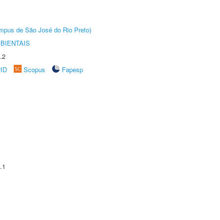
Câmpus de São José do Rio Preto)
BIENTAIS
.2
rID
Scopus
Fapesp
.1