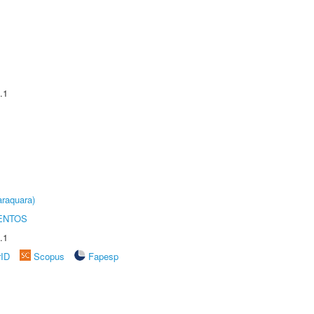
.1
raquara)
ENTOS
.1
rID
Scopus
Fapesp