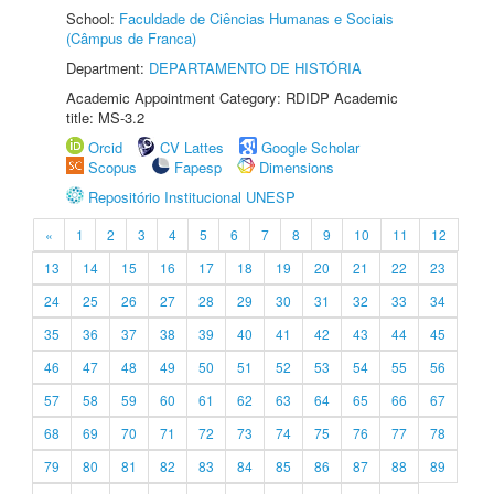
School:
Faculdade de Ciências Humanas e Sociais
(Câmpus de Franca)
Department:
DEPARTAMENTO DE HISTÓRIA
Academic Appointment Category: RDIDP Academic
title: MS-3.2
Orcid
CV Lattes
Google Scholar
Scopus
Fapesp
Dimensions
Repositório Institucional UNESP
«
1
2
3
4
5
6
7
8
9
10
11
12
13
14
15
16
17
18
19
20
21
22
23
24
25
26
27
28
29
30
31
32
33
34
35
36
37
38
39
40
41
42
43
44
45
46
47
48
49
50
51
52
53
54
55
56
57
58
59
60
61
62
63
64
65
66
67
68
69
70
71
72
73
74
75
76
77
78
79
80
81
82
83
84
85
86
87
88
89