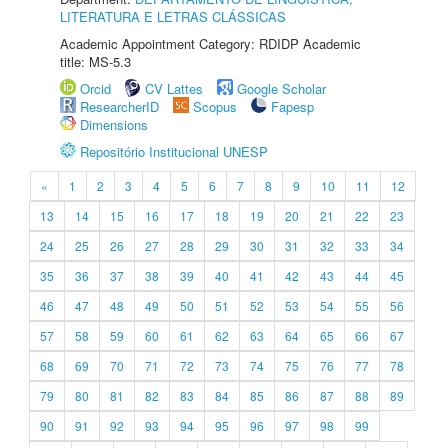
LITERATURA E LETRAS CLÁSSICAS
Academic Appointment Category: RDIDP Academic
title: MS-5.3
Orcid
CV Lattes
Google Scholar
ResearcherID
Scopus
Fapesp
Dimensions
Repositório Institucional UNESP
«
1
2
3
4
5
6
7
8
9
10
11
12
13
14
15
16
17
18
19
20
21
22
23
24
25
26
27
28
29
30
31
32
33
34
35
36
37
38
39
40
41
42
43
44
45
46
47
48
49
50
51
52
53
54
55
56
57
58
59
60
61
62
63
64
65
66
67
68
69
70
71
72
73
74
75
76
77
78
79
80
81
82
83
84
85
86
87
88
89
90
91
92
93
94
95
96
97
98
99