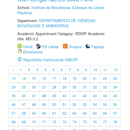
School:
Instituto de Biociências (Câmpus do Litoral
Paulista)
Department:
DEPARTAMENTO DE CIÊNCIAS
BIOLÓGICAS E AMBIENTAIS
Academic Appointment Category: RDIDP Academic
title: MS-3.2
Orcid
CV Lattes
Scopus
Fapesp
Dimensions
Repositório Institucional UNESP
«
1
2
3
4
5
6
7
8
9
10
11
12
13
14
15
16
17
18
19
20
21
22
23
24
25
26
27
28
29
30
31
32
33
34
35
36
37
38
39
40
41
42
43
44
45
46
47
48
49
50
51
52
53
54
55
56
57
58
59
60
61
62
63
64
65
66
67
68
69
70
71
72
73
74
75
76
77
78