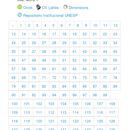
Orcid
CV Lattes
Dimensions
Repositório Institucional UNESP
«
1
2
3
4
5
6
7
8
9
10
11
12
13
14
15
16
17
18
19
20
21
22
23
24
25
26
27
28
29
30
31
32
33
34
35
36
37
38
39
40
41
42
43
44
45
46
47
48
49
50
51
52
53
54
55
56
57
58
59
60
61
62
63
64
65
66
67
68
69
70
71
72
73
74
75
76
77
78
79
80
81
82
83
84
85
86
87
88
89
90
91
92
93
94
95
96
97
98
99
100
101
102
103
104
105
106
107
108
109
110
111
112
113
114
115
116
117
118
119
120
121
122
123
124
125
126
127
128
129
130
131
132
133
134
135