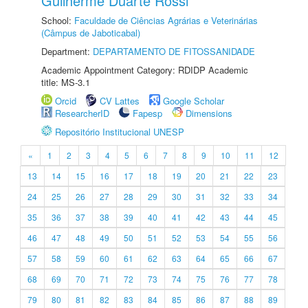
Guilherme Duarte Rossi
School:
Faculdade de Ciências Agrárias e Veterinárias
(Câmpus de Jaboticabal)
Department:
DEPARTAMENTO DE FITOSSANIDADE
Academic Appointment Category: RDIDP Academic
title: MS-3.1
Orcid
CV Lattes
Google Scholar
ResearcherID
Fapesp
Dimensions
Repositório Institucional UNESP
«
1
2
3
4
5
6
7
8
9
10
11
12
13
14
15
16
17
18
19
20
21
22
23
24
25
26
27
28
29
30
31
32
33
34
35
36
37
38
39
40
41
42
43
44
45
46
47
48
49
50
51
52
53
54
55
56
57
58
59
60
61
62
63
64
65
66
67
68
69
70
71
72
73
74
75
76
77
78
79
80
81
82
83
84
85
86
87
88
89