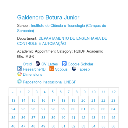
Galdenoro Botura Junior
School:
Instituto de Ciência e Tecnologia (Câmpus de
Sorocaba)
Department:
DEPARTAMENTO DE ENGENHARIA DE
CONTROLE E AUTOMAÇÃO
Academic Appointment Category: RDIDP Academic
title: MS-6
Orcid
CV Lattes
Google Scholar
ResearcherID
Scopus
Fapesp
Dimensions
Repositório Institucional UNESP
«
1
2
3
4
5
6
7
8
9
10
11
12
13
14
15
16
17
18
19
20
21
22
23
24
25
26
27
28
29
30
31
32
33
34
35
36
37
38
39
40
41
42
43
44
45
46
47
48
49
50
51
52
53
54
55
56