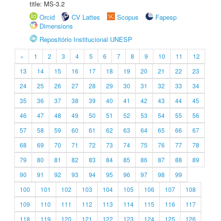
title: MS-3.2
Orcid
CV Lattes
Scopus
Fapesp
Dimensions
Repositório Institucional UNESP
«
1
2
3
4
5
6
7
8
9
10
11
12
13
14
15
16
17
18
19
20
21
22
23
24
25
26
27
28
29
30
31
32
33
34
35
36
37
38
39
40
41
42
43
44
45
46
47
48
49
50
51
52
53
54
55
56
57
58
59
60
61
62
63
64
65
66
67
68
69
70
71
72
73
74
75
76
77
78
79
80
81
82
83
84
85
86
87
88
89
90
91
92
93
94
95
96
97
98
99
100
101
102
103
104
105
106
107
108
109
110
111
112
113
114
115
116
117
118
119
120
121
122
123
124
125
126