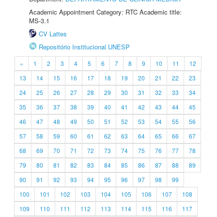
Academic Appointment Category: RTC Academic title:
MS-3.1
CV Lattes
Repositório Institucional UNESP
«
1
2
3
4
5
6
7
8
9
10
11
12
13
14
15
16
17
18
19
20
21
22
23
24
25
26
27
28
29
30
31
32
33
34
35
36
37
38
39
40
41
42
43
44
45
46
47
48
49
50
51
52
53
54
55
56
57
58
59
60
61
62
63
64
65
66
67
68
69
70
71
72
73
74
75
76
77
78
79
80
81
82
83
84
85
86
87
88
89
90
91
92
93
94
95
96
97
98
99
100
101
102
103
104
105
106
107
108
109
110
111
112
113
114
115
116
117