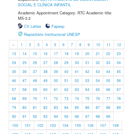
SOCIAL E CLÍNICA INFANTIL
Academic Appointment Category: RTC Academic title:
MS-3.2
CV Lattes
Fapesp
Repositório Institucional UNESP
«
1
2
3
4
5
6
7
8
9
10
11
12
13
14
15
16
17
18
19
20
21
22
23
24
25
26
27
28
29
30
31
32
33
34
35
36
37
38
39
40
41
42
43
44
45
46
47
48
49
50
51
52
53
54
55
56
57
58
59
60
61
62
63
64
65
66
67
68
69
70
71
72
73
74
75
76
77
78
79
80
81
82
83
84
85
86
87
88
89
90
91
92
93
94
95
96
97
98
99
100
101
102
103
104
105
106
107
108