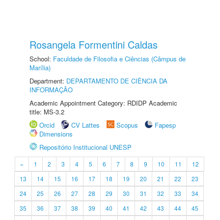
Rosangela Formentini Caldas
School:
Faculdade de Filosofia e Ciências (Câmpus de
Marília)
Department:
DEPARTAMENTO DE CIÊNCIA DA
INFORMAÇÃO
Academic Appointment Category: RDIDP Academic
title: MS-3.2
Orcid
CV Lattes
Scopus
Fapesp
Dimensions
Repositório Institucional UNESP
«
1
2
3
4
5
6
7
8
9
10
11
12
13
14
15
16
17
18
19
20
21
22
23
24
25
26
27
28
29
30
31
32
33
34
35
36
37
38
39
40
41
42
43
44
45