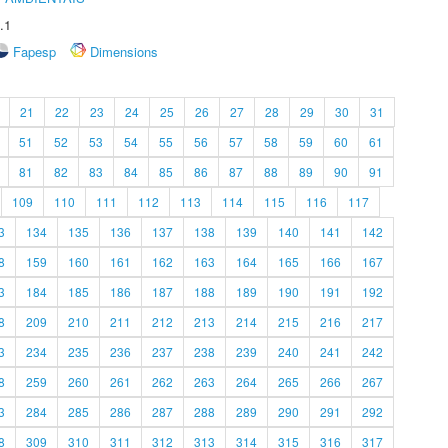
.1
Fapesp
Dimensions
21
22
23
24
25
26
27
28
29
30
31
51
52
53
54
55
56
57
58
59
60
61
81
82
83
84
85
86
87
88
89
90
91
109
110
111
112
113
114
115
116
117
3
134
135
136
137
138
139
140
141
142
8
159
160
161
162
163
164
165
166
167
3
184
185
186
187
188
189
190
191
192
8
209
210
211
212
213
214
215
216
217
3
234
235
236
237
238
239
240
241
242
8
259
260
261
262
263
264
265
266
267
3
284
285
286
287
288
289
290
291
292
8
309
310
311
312
313
314
315
316
317