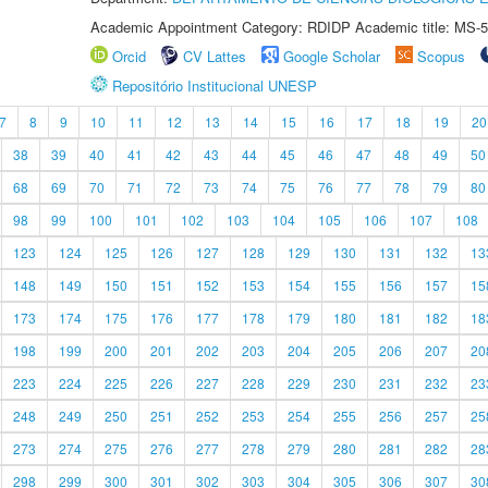
Academic Appointment Category: RDIDP Academic title: MS-5
Orcid
CV Lattes
Google Scholar
Scopus
Repositório Institucional UNESP
7
8
9
10
11
12
13
14
15
16
17
18
19
20
38
39
40
41
42
43
44
45
46
47
48
49
50
68
69
70
71
72
73
74
75
76
77
78
79
80
98
99
100
101
102
103
104
105
106
107
108
123
124
125
126
127
128
129
130
131
132
13
148
149
150
151
152
153
154
155
156
157
15
173
174
175
176
177
178
179
180
181
182
18
198
199
200
201
202
203
204
205
206
207
20
223
224
225
226
227
228
229
230
231
232
23
248
249
250
251
252
253
254
255
256
257
25
273
274
275
276
277
278
279
280
281
282
28
298
299
300
301
302
303
304
305
306
307
30