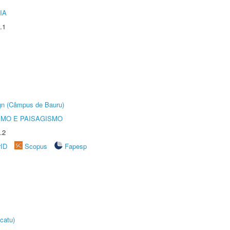
IA
.1
ign (Câmpus de Bauru)
SMO E PAISAGISMO
.2
rID
Scopus
Fapesp
catu)