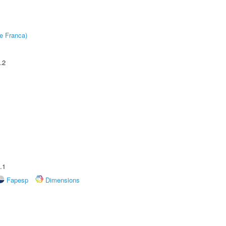
e Franca)
.2
.1
Fapesp
Dimensions