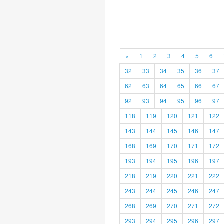
«
1
2
3
4
5
6
32
33
34
35
36
37
62
63
64
65
66
67
92
93
94
95
96
97
118
119
120
121
122
143
144
145
146
147
168
169
170
171
172
193
194
195
196
197
218
219
220
221
222
243
244
245
246
247
268
269
270
271
272
293
294
295
296
297