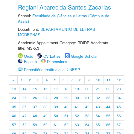
Regiani Aparecida Santos Zacarias
School:
Faculdade de Ciências e Letras (Câmpus de
Assis)
Department:
DEPARTAMENTO DE LETRAS
MODERNAS
Academic Appointment Category: RDIDP Academic
title: MS-5.3
Orcid
CV Lattes
Google Scholar
Fapesp
Dimensions
Repositório Institucional UNESP
«
1
2
3
4
5
6
7
8
9
10
11
12
13
14
15
16
17
18
19
20
21
22
23
24
25
26
27
28
29
30
31
32
33
34
35
36
37
38
39
40
41
42
43
44
45
46
47
48
49
50
51
52
53
54
55
56
57
58
59
60
61
62
63
64
65
66
67
68
69
70
71
72
73
74
75
76
77
78