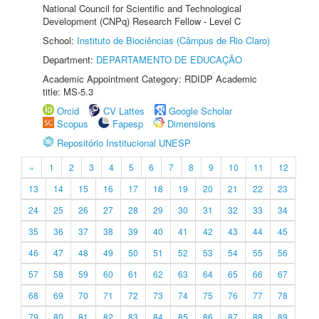
National Council for Scientific and Technological
Development (CNPq) Research Fellow - Level C
School:
Instituto de Biociências (Câmpus de Rio Claro)
Department:
DEPARTAMENTO DE EDUCAÇÃO
Academic Appointment Category: RDIDP Academic
title: MS-5.3
Orcid
CV Lattes
Google Scholar
Scopus
Fapesp
Dimensions
Repositório Institucional UNESP
«
1
2
3
4
5
6
7
8
9
10
11
12
13
14
15
16
17
18
19
20
21
22
23
24
25
26
27
28
29
30
31
32
33
34
35
36
37
38
39
40
41
42
43
44
45
46
47
48
49
50
51
52
53
54
55
56
57
58
59
60
61
62
63
64
65
66
67
68
69
70
71
72
73
74
75
76
77
78
79
80
81
82
83
84
85
86
87
88
89